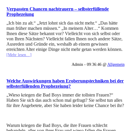
Verpassten Chancen nachtrauern – selbsterfüllende
Prophezeiung
„Ich bin zu alt.“ „Jetzt lohnt sich das nicht mehr.“ „Das hätte
man früher machen müssen.“ „In meinem Alter…“ Kommen
Ihnen diese Sätze bekannt vor? Vielleicht von sich selbst oder
von Ihren Nächsten? Vielleicht fallen Ihnen noch andere Sätze,
Ausreden und Gründe ein, weshalb ab einem gewissen
erreichten Alter einige Dinge nicht mehr getan werden können
.
[Mehr lesen…]
Admin - 09:36:46 @
Allgemein
Welche Auswirkungen haben Eroberungstechniken bei der
selbsterfüllenden Prophezeiung?
„Wieso kriegen die Bad Boys immer die tollsten Frauen?“
Haben Sie sich das auch schon mal gefragt? Sie selbst tun alles
für ihre Angebetete, aber Sie haben leider keine Chance bei ihr?
Warum kriegen die Bad Boys, die ihre Frauen schlecht
behandeln, alles von ihrer Frau und wieso fallen die Frauen